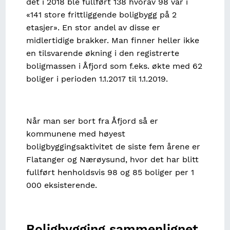
det i 2018 ble fullført 138 hvorav 98 var i
«141 store frittliggende boligbygg på 2
etasjer». En stor andel av disse er
midlertidige brakker. Man finner heller ikke
en tilsvarende økning i den registrerte
boligmassen i Åfjord som f.eks. økte med 62
boliger i perioden 1.1.2017 til 1.1.2019.
Når man ser bort fra Åfjord så er
kommunene med høyest
boligbyggingsaktivitet de siste fem årene er
Flatanger og Nærøysund, hvor det har blitt
fullført henholdsvis 98 og 85 boliger per 1
000 eksisterende.
Boligbygging sammenlignet