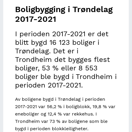
Fiskeri
Kostnadsindeks for buss
Bevilgninger Regionalt forskningsfond og
arealformål
Nydyrking
NHOs medlemsundersøkelse
Bygninger i strandsonen
Sentralitets- og distriktsindeksen
tilknyttet bemanning hele døgnet
Boligbygging i Trøndelag
DistriktForsk
Utvikling i helserelatert atferd HUNT1-4
Ungdata-trening og fysisk aktivitet
Restråstoffkartlegging
Fiske i trønderske farvann
Byggekostnadsindeks for veianlegg
Regionalt nettverk
Vassdragssone
Kommunestruktur i Trøndelag
2017-2021
Tildelinger fra Norges Forskningsråd
HUNT4 Samfunnsdeltagelse
Ungdata-lokalmiljøet
Jakt
Elvefiske i Trøndelag
Kostnadsindeks for drift og vedlikehold av veier
Trondheimsfjorden
Tilsagn fra Innovasjon Norge
I perioden 2017-2021 er det
HUNT4 Nærmiljø
Ungdata-livskvalitet
Registrert avgang av hjortevilt utenom ordinær
Fangst i turistfiske
Kostnadsindeks for vare- og lastebiltransport
blitt bygd 16 123 boliger i
jakt
Skattefunn
HUNT4 Sosiale relasjoner
Ungdata-framtid
Restråstoffkartlegging
Trøndelag. Det er i
Horisont 2020
Trondheim det bygges flest
HUNT4 Psykisk helse
Ungdata-skole
Tap og svinn i akvakultur
boliger, 53 % eller 8 553
HUNT4 Overvekt og fedme
Ungdata-foreldre
boliger ble bygd i Trondheim i
perioden 2017-2021.
HUNT4 Egenrapportert bruk av helsetjenester og
Ungdata-helse
medisiner
Ungdata-stress og press
Av boligene bygd i Trøndelag i perioden
HUNT4 Flersykelighet og egenrapporterte
2017-2021 var 56,2 % i boligblokk, 19,8 % var
sykdommer
eneboliger og 12,4 % var rekkehus. I
Trondheim var 73 % av boligene som ble
Utvikling i helsetilstand HUNT1-4
bygd i perioden blokkleiligheter.