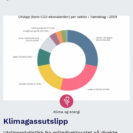
Klima og energi
Klimagassutslipp
Utslippsstatistikk fra miljødirektoratet på direkte