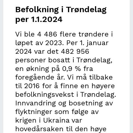
Fiskeri
Kostnadsindeks for buss
Bevilgninger Regionalt forskningsfond og
arealformål
Nydyrking
NHOs medlemsundersøkelse
Bygninger i strandsonen
Sentralitets- og distriktsindeksen
tilknyttet bemanning hele døgnet
Befolkning i Trøndelag
DistriktForsk
Utvikling i helserelatert atferd HUNT1-4
Ungdata-trening og fysisk aktivitet
Restråstoffkartlegging
Fiske i trønderske farvann
Byggekostnadsindeks for veianlegg
Regionalt nettverk
Vassdragssone
Kommunestruktur i Trøndelag
per 1.1.2024
Tildelinger fra Norges Forskningsråd
HUNT4 Samfunnsdeltagelse
Ungdata-lokalmiljøet
Jakt
Elvefiske i Trøndelag
Kostnadsindeks for drift og vedlikehold av veier
Trondheimsfjorden
Tilsagn fra Innovasjon Norge
Vi ble 4 486 flere trøndere i
HUNT4 Nærmiljø
Ungdata-livskvalitet
Registrert avgang av hjortevilt utenom ordinær
Fangst i turistfiske
Kostnadsindeks for vare- og lastebiltransport
løpet av 2023. Per 1. januar
jakt
Skattefunn
HUNT4 Sosiale relasjoner
Ungdata-framtid
Restråstoffkartlegging
2024 var det 482 956
Horisont 2020
personer bosatt i Trøndelag,
HUNT4 Psykisk helse
Ungdata-skole
Tap og svinn i akvakultur
en økning på 0,9 % fra
HUNT4 Overvekt og fedme
Ungdata-foreldre
foregående år. Vi må tilbake
til 2016 for å finne en høyere
HUNT4 Egenrapportert bruk av helsetjenester og
Ungdata-helse
medisiner
befolkningsvekst i Trøndelag.
Ungdata-stress og press
Innvandring og bosetning av
HUNT4 Flersykelighet og egenrapporterte
flyktninger som følge av
sykdommer
krigen i Ukraina var
Utvikling i helsetilstand HUNT1-4
hovedårsaken til den høye