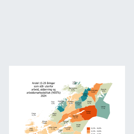
Utvikling i helsetilstand HUNT1-4
Image