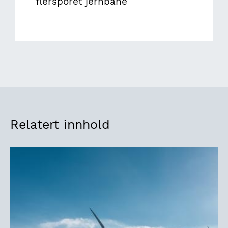
flersporet jernbane
Relatert innhold