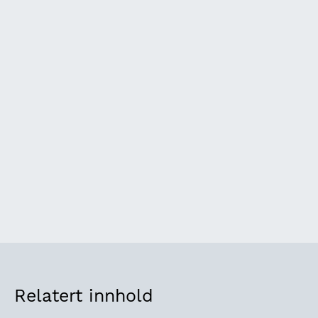
Ungdata-stress og press
HUNT4 Flersykelighet og egenrapporterte
sykdommer
Utvikling i helsetilstand HUNT1-4
Relatert innhold