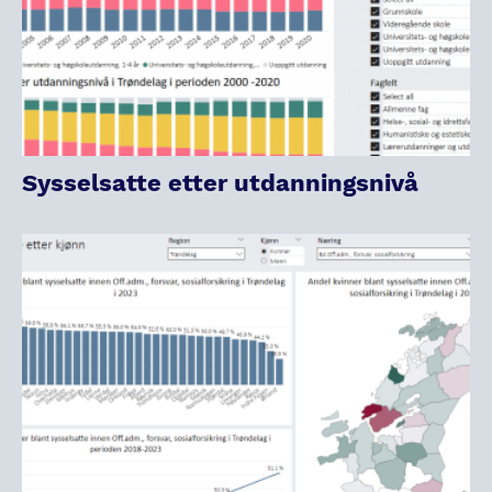
Sysselsatte etter utdanningsnivå