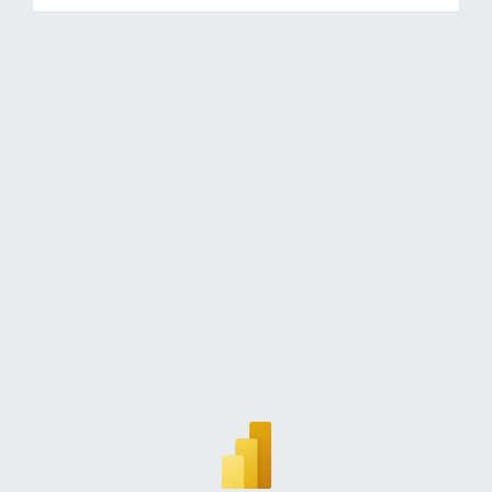
HUNT4 Flersykelighet og egenrapporterte
sykdommer
Utvikling i helsetilstand HUNT1-4