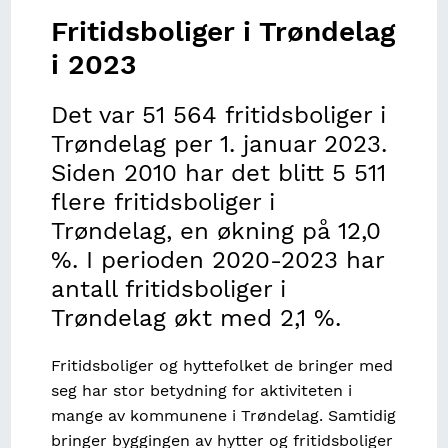
Fiskeri
Kostnadsindeks for buss
Bevilgninger Regionalt forskningsfond og
arealformål
Nydyrking
NHOs medlemsundersøkelse
Bygninger i strandsonen
Sentralitets- og distriktsindeksen
tilknyttet bemanning hele døgnet
Fritidsboliger i Trøndelag
DistriktForsk
Utvikling i helserelatert atferd HUNT1-4
Ungdata-trening og fysisk aktivitet
Restråstoffkartlegging
Fiske i trønderske farvann
Byggekostnadsindeks for veianlegg
Regionalt nettverk
Vassdragssone
Kommunestruktur i Trøndelag
i 2023
Tildelinger fra Norges Forskningsråd
HUNT4 Samfunnsdeltagelse
Ungdata-lokalmiljøet
Jakt
Elvefiske i Trøndelag
Kostnadsindeks for drift og vedlikehold av veier
Trondheimsfjorden
Tilsagn fra Innovasjon Norge
Det var 51 564 fritidsboliger i
HUNT4 Nærmiljø
Ungdata-livskvalitet
Registrert avgang av hjortevilt utenom ordinær
Fangst i turistfiske
Kostnadsindeks for vare- og lastebiltransport
Trøndelag per 1. januar 2023.
jakt
Skattefunn
HUNT4 Sosiale relasjoner
Ungdata-framtid
Restråstoffkartlegging
Siden 2010 har det blitt 5 511
Horisont 2020
flere fritidsboliger i
HUNT4 Psykisk helse
Ungdata-skole
Tap og svinn i akvakultur
Trøndelag, en økning på 12,0
HUNT4 Overvekt og fedme
Ungdata-foreldre
%. I perioden 2020-2023 har
antall fritidsboliger i
HUNT4 Egenrapportert bruk av helsetjenester og
Ungdata-helse
medisiner
Trøndelag økt med 2,1 %.
Ungdata-stress og press
HUNT4 Flersykelighet og egenrapporterte
Fritidsboliger og hyttefolket de bringer med
sykdommer
seg har stor betydning for aktiviteten i
Utvikling i helsetilstand HUNT1-4
mange av kommunene i Trøndelag. Samtidig
bringer byggingen av hytter og fritidsboliger