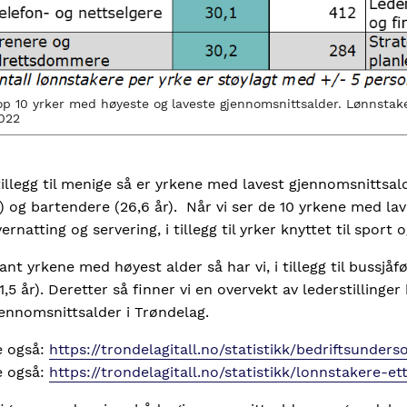
op 10 yrker med høyeste og laveste gjennomsnittsalder. Lønnstak
022
tillegg til menige så er yrkene med lavest gjennomsnittsald
) og bartendere (26,6 år). Når vi ser de 10 yrkene med laves
ernatting og servering, i tillegg til yrker knyttet til sport 
ant yrkene med høyest alder så har vi, i tillegg til bussjåfø
1,5 år). Deretter så finner vi en overvekt av lederstilling
ennomsnittsalder i Trøndelag.
e også:
https://trondelagitall.no/statistikk/bedriftsunders
e også:
https://trondelagitall.no/statistikk/lonnstakere-et