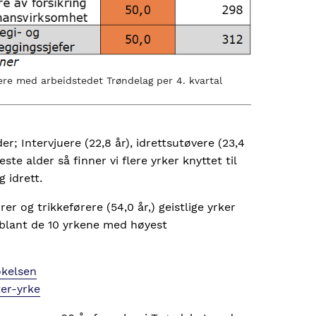
ere med arbeidstedet Trøndelag per 4. kvartal
er; Intervjuere (22,8 år), idrettsutøvere (23,4
te alder så finner vi flere yrker knyttet til
og idrett.
rer og trikkeførere (54,0 år,) geistlige yrker
er blant de 10 yrkene med høyest
okelsen
ter-yrke