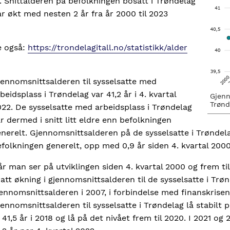
. Snittalderen på befolkningen bosatt i Trøndelag
r økt med nesten 2 år fra år 2000 til 2023
e også:
https://trondelagitall.no/statistikk/alder
jennomsnittsalderen til sysselsatte med
beidsplass i Trøndelag var 41,2 år i 4. kvartal
Gjenn
Trønd
22. De sysselsatte med arbeidsplass i Trøndelag
r dermed i snitt litt eldre enn befolkningen
nerelt. Gjennomsnittsalderen på de sysselsatte i Trøndela
folkningen generelt, opp med 0,9 år siden 4. kvartal 2000
r man ser på utviklingen siden 4. kvartal 2000 og frem til
att økning i gjennomsnittsalderen til de sysselsatte i Trø
ennomsnittsalderen i 2007, i forbindelse med finanskrisen,
ennomsnittsalderen til sysselsatte i Trøndelag lå stabilt på
l 41,5 år i 2018 og lå på det nivået frem til 2020. I 2021 o