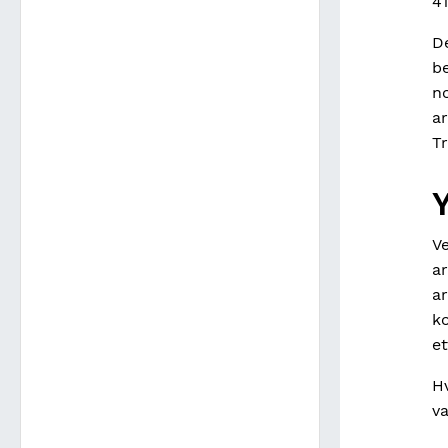
41
De
be
no
ar
Tr
Ve
a
a
k
e
Hv
va