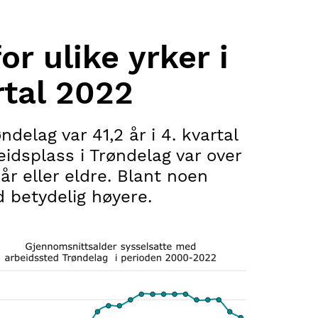
r ulike yrker i
rtal 2022
delag var 41,2 år i 4. kvartal
idsplass i Trøndelag var over
år eller eldre. Blant noen
d betydelig høyere.
e