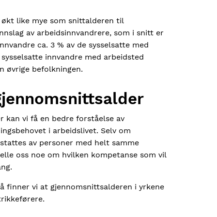
 økt like mye som snittalderen til
nnslag av arbeidsinnvandrere, som i snitt er
innvandre ca. 3 % av de sysselsatte med
il sysselsatte innvandre med arbeidsted
en øvrige befolkningen.
gjennomsnittsalder
r kan vi få en bedre forståelse av
ngsbehovet i arbeidslivet. Selv om
rstattes av personer med helt samme
telle oss noe om hvilken kompetanse som vil
ang.
 finner vi at gjennomsnittsalderen i yrkene
trikkeførere.