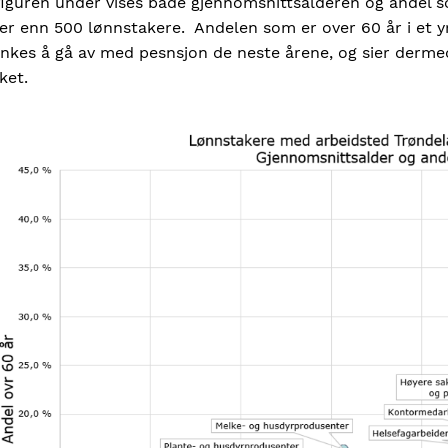
figuren under vises både gjennomsnittsalderen og andel s
er enn 500 lønnstakere. Andelen som er over 60 år i et y
enkes å gå av med pesnsjon de neste årene, og sier derme
ket.
mage