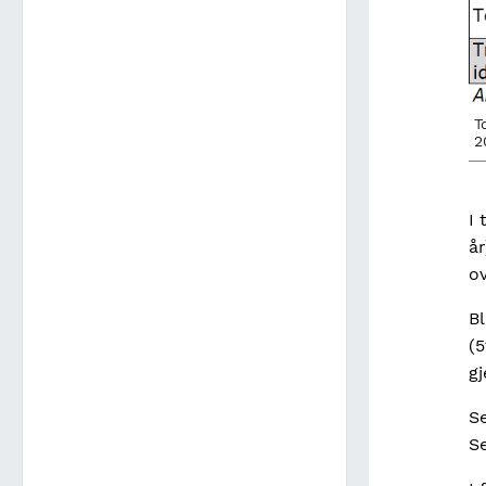
T
2
I 
år
ov
Bl
(5
gj
S
S