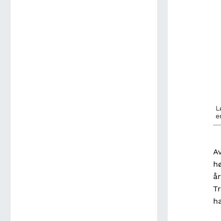
L
e
Av
hø
år
Tr
ha