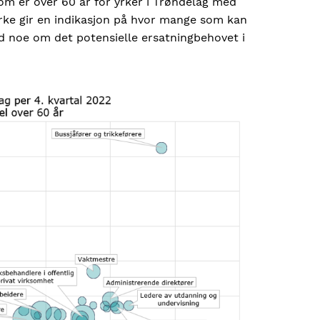
om er over 60 år for yrker i Trøndelag med
rke gir en indikasjon på hvor mange som kan
d noe om det potensielle ersatningbehovet i