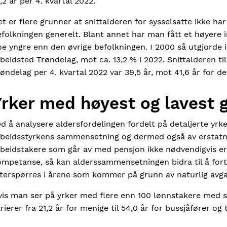
,2 år per 4. kvartal 2022.
t er flere grunner at snittalderen for sysselsatte ikke har
folkningen generelt. Blant annet har man fått et høyere i
e yngre enn den øvrige befolkningen. I 2000 så utgjorde 
beidsted Trøndelag, mot ca. 13,2 % i 2022. Snittalderen t
øndelag per 4. kvartal 2022 var 39,5 år, mot 41,6 år for d
Yrker med høyest og lavest 
d å analysere aldersfordelingen fordelt på detaljerte yrke
rbeidsstyrkens sammensetning og dermed også av erstatni
rbeidstakere som går av med pensjon ikke nødvendigvis e
ompetanse, så kan alderssammensetningen bidra til å for
tterspørres i årene som kommer på grunn av naturlig avg
is man ser på yrker med flere enn 100 lønnstakere med så
rierer fra 21,2 år for menige til 54,0 år for bussjåfører og 