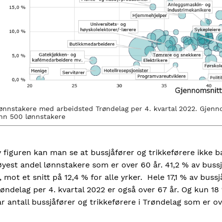
ønnstakere med arbeidsted Trøndelag per 4. kvartal 2022. Gjenn
nn 500 lønnstakere
 figuren kan man se at bussjåfører og trikkeførere ikke b
yest andel lønnstakere som er over 60 år. 41,2 % av bussj
, mot et snitt på 12,4 % for alle yrker. Hele 17,1 % av bus
øndelag per 4. kvartal 2022 er også over 67 år. Og kun 18
r antall bussjåfører og trikkeførere i Trøndelag som er o