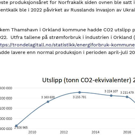
ste produksjonsåret for Norfrakalk siden ovnen ble satt i
entkalk ble i 2022 påvirket av Russlands invasjon av Ukra
lkem Thamshavn i Orkland kommune hadde CO2 utslipp på 
22. Utfra tallene på strømforbruk i industrien i Orkland 
tps://trondelagitall.no/statistikk/energiforbruk-kommune
dde lavere enn normal produksjon i perioden april-juli 20
mage