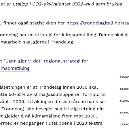
et er utslipp i CO2-ekvivalenter (CO2-ekv) som brukes.
 finner også statistikken her
https://trondelagitall.no/st
øndelag har en strategi for klimaomstilling. Denne skal g
imaarbeid skal gjøres i Trøndelag.
e:
"Sånn gjør vi det" regional strategi for
Imag
imaomstilling
ålsetningen er at Trøndelag innen 2030 skal
tte 50-55% av klimagassutslippene i forhold til
vået i 2009. Utviklingen de siste årene har viser
 Trøndelag ikke beveger seg i riktig retning når
et gjelder å nå klimamålene frem mot 2030,
ermed er nedgangen i utslippene i 2023 ekstra