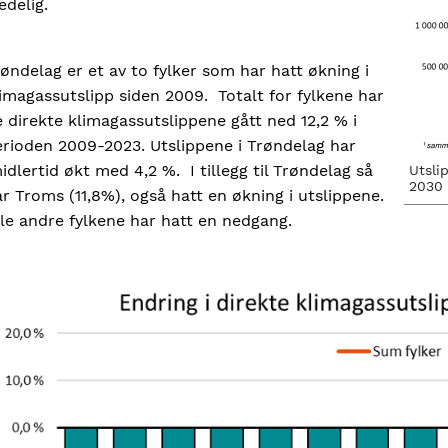
edelig.
øndelag er et av to fylker som har hatt økning i
imagassutslipp siden 2009. Totalt for fylkene har
 direkte klimagassutslippene gått ned 12,2 % i
erioden 2009-2023. Utslippene i Trøndelag har
idlertid økt med 4,2 %. I tillegg til Trøndelag så
Utsli
2030
r Troms (11,8%), også hatt en økning i utslippene.
le andre fylkene har hatt en nedgang.
mage