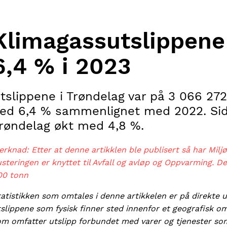
Klimagassutslippene
6,4 % i 2023
tslippene i Trøndelag var på 3 066 272
ed 6,4 % sammenlignet med 2022. Sid
røndelag økt med 4,8 %.
rknad: Etter at denne artikklen ble publisert så har Miljø
steringen er knyttet til Avfall og avløp og Oppvarming. De
00 tonn
atistikken som omtales i denne artikkelen er på direkte ut
slippene som fysisk finner sted innenfor et geografisk omr
om omfatter utslipp forbundet med varer og tjenester som