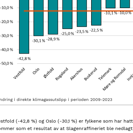
ndring i direkte klimagassutslipp i perioden 2009-2023
stfold (-42,8 %) og Oslo (-30,1 %) er fylkene som har hat
mmer som et resultat av at Slagenraffineriet ble nedlagt o