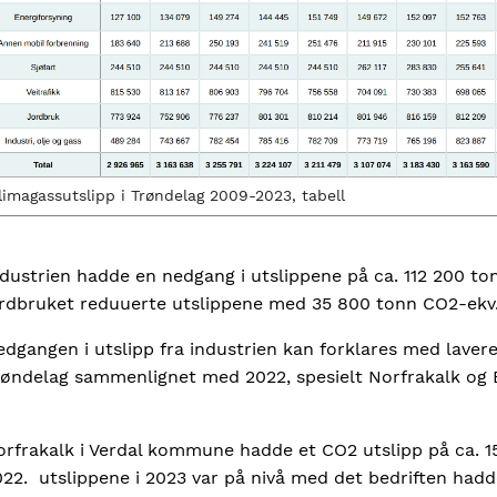
limagassutslipp i Trøndelag 2009-2023, tabell
dustrien hadde en nedgang i utslippene på ca. 112 200 ton
ordbruket reduuerte utslippene med 35 800 tonn CO2-ekv. 
dgangen i utslipp fra industrien kan forklares med lavere a
røndelag sammenlignet med 2022, spesielt Norfrakalk o
rfrakalk i Verdal kommune hadde et CO2 utslipp på ca. 15
22. utslippene i 2023 var på nivå med det bedriften hadd