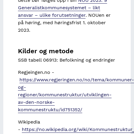
dette bør følges opp i sin
NOU 2023: 9
Generalistkommunesystemet – likt
ansvar – ulike forutsetninger
. NOUen er
på høring, med høringsfrist 1. oktober
2023.
Kilder og metode
SSB tabell 06913: Befolkning og endringer
Regjeingen.no -
https://www.regjeringen.no/no/tema/kommuner-
og-
regioner/kommunestruktur/utviklingen-
av-den-norske-
kommunestruktu/id751352/
Wikipedia
-
https://no.wikipedia.org/wiki/Kommunestruktur