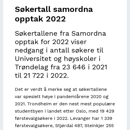
Fiskeri
Kostnadsindeks for buss
Bevilgninger Regionalt forskningsfond og
arealformål
Nydyrking
NHOs medlemsundersøkelse
Bygninger i strandsonen
Sentralitets- og distriktsindeksen
tilknyttet bemanning hele døgnet
Søkertall samordna
DistriktForsk
Utvikling i helserelatert atferd HUNT1-4
Ungdata-trening og fysisk aktivitet
Restråstoffkartlegging
Fiske i trønderske farvann
Byggekostnadsindeks for veianlegg
Regionalt nettverk
Vassdragssone
Kommunestruktur i Trøndelag
opptak 2022
Tildelinger fra Norges Forskningsråd
HUNT4 Samfunnsdeltagelse
Ungdata-lokalmiljøet
Jakt
Elvefiske i Trøndelag
Kostnadsindeks for drift og vedlikehold av veier
Trondheimsfjorden
Tilsagn fra Innovasjon Norge
Søkertallene fra Samordna
HUNT4 Nærmiljø
Ungdata-livskvalitet
Registrert avgang av hjortevilt utenom ordinær
Fangst i turistfiske
Kostnadsindeks for vare- og lastebiltransport
opptak for 2022 viser
jakt
Skattefunn
HUNT4 Sosiale relasjoner
Ungdata-framtid
Restråstoffkartlegging
nedgang i antall søkere til
Horisont 2020
Universitet og høyskoler i
HUNT4 Psykisk helse
Ungdata-skole
Tap og svinn i akvakultur
Trøndelag fra 23 646 i 2021
HUNT4 Overvekt og fedme
Ungdata-foreldre
til 21 722 i 2022.
HUNT4 Egenrapportert bruk av helsetjenester og
Ungdata-helse
Det er verdt å merke seg at søkertallene
medisiner
Ungdata-stress og press
var spesielt høye i pandemiårene 2020 og
HUNT4 Flersykelighet og egenrapporterte
2021. Trondheim er den nest mest populære
sykdommer
studentbyen i landet etter Oslo, med 19 429
førstevalgsøkere i 2022. Levanger har 1 339
Utvikling i helsetilstand HUNT1-4
førstevalgsøkere, Stjørdal 487, Steinkjer 255