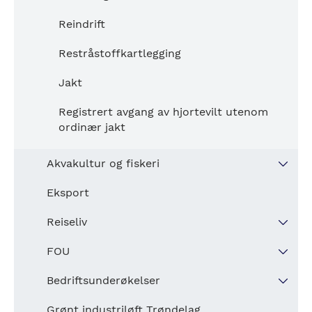
Reindrift
Restråstoffkartlegging
Jakt
Registrert avgang av hjortevilt utenom
ordinær jakt
Akvakultur og fiskeri
Akvakultur
Eksport
Biomassestatistikk akvakultur
Reiseliv
Sysselsatte akvakultur og fiskeri
Overnattinger
FOU
Akvakultur Innvesteringer
Overnattinger etter reiselivsregion
FoU utgifter
Bedriftsunderøkelser
Utbetalinger fra havbruksfondet
Forskning og utvikling i Næringslivet
Nav bedriftsunderøkelsen
Grønt industriløft Trøndelag