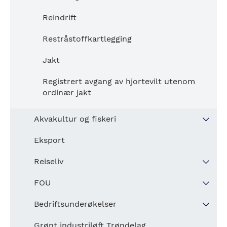
Reindrift
Restråstoffkartlegging
Jakt
Registrert avgang av hjortevilt utenom
ordinær jakt
Akvakultur og fiskeri
Akvakultur
Eksport
Biomassestatistikk akvakultur
Reiseliv
Sysselsatte akvakultur og fiskeri
Overnattinger
FOU
Akvakultur Innvesteringer
Overnattinger etter reiselivsregion
FoU utgifter
Bedriftsunderøkelser
Utbetalinger fra havbruksfondet
Forskning og utvikling i Næringslivet
Nav bedriftsunderøkelsen
Grønt industriløft Trøndelag