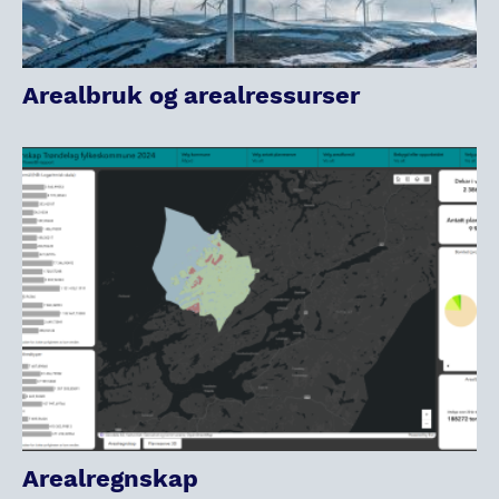
Arealbruk og arealressurser
Arealregnskap