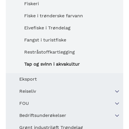
Fiskeri
Reindrift
Fiske i trønderske farvann
Restråstoffkartlegging
Elvefiske i Trøndelag
Jakt
Fangst i turistfiske
Registrert avgang av hjortevilt utenom
ordinær jakt
Restråstoffkartlegging
Tap og svinn i akvakultur
Eksport
Reiseliv
Overnattinger
FOU
Overnattinger etter reiselivsregion
FoU utgifter
Bedriftsunderøkelser
Forskning og utvikling i Næringslivet
Nav bedriftsunderøkelsen
Grønt industriløft Trøndelag